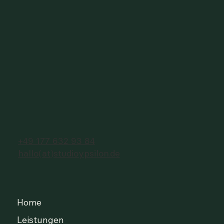
+49 177 632 93 84
hallo(at)studioypsilon.de
Home
Leistungen