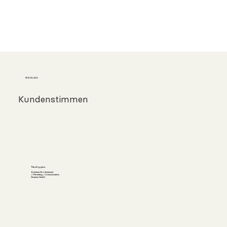
FEEDBACK
Kundenstimmen
Timo Eggers
Business Development
/ Marketing / Communication
Quantum GmbH